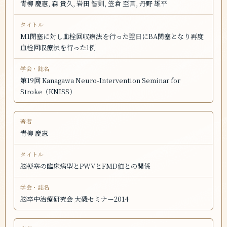
青柳 慶憲, 森 貴久, 岩田 智則, 笠倉 至言, 丹野 雄平
M1閉塞に対し血栓回収療法を行った翌日にBA閉塞となり再度
血栓回収療法を行った1例
第19回 Kanagawa Neuro-Intervention Seminar for
Stroke（KNISS）
青柳 慶憲
脳梗塞の臨床病型とPWVとFMD値との関係
脳卒中治療研究会 大磯セミナー2014