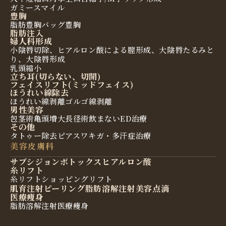
ガミースマイル
豊胸
脂肪豊胸
バッグ豊胸
脂肪注入
婦人科形成
小陰唇切除、ヒアルロン酸による膣形成、大陰唇たるみと
り、大陰唇形成
乳頭縮小
立ち耳(切らない、切開)
フェイスリフト(ミッドフェイス)
ほうれい線除去
ほうれい線剥離
ゴルゴ線剥離
男性美容
包茎術
亀頭増大
長径術
飲まないED治療
その他
タトゥー除去
ピアス
ワキガ・多汗症治療
美容皮膚科
サブシジョン
ボトックス
ヒアルロン酸
糸リフト
糸リフト
ショッピングリフト
肌育注射
ピーリング
脂肪溶解注射
美容点滴
医療痩身
脂肪溶解注射
医療痩身