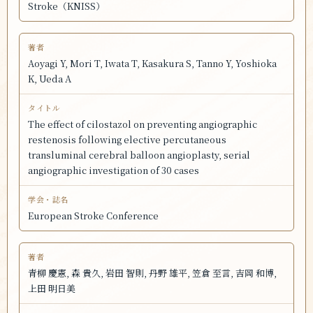
Stroke（KNISS）
Aoyagi Y, Mori T, Iwata T, Kasakura S, Tanno Y, Yoshioka
K, Ueda A
The effect of cilostazol on preventing angiographic
restenosis following elective percutaneous
transluminal cerebral balloon angioplasty, serial
angiographic investigation of 30 cases
European Stroke Conference
青柳 慶憲, 森 貴久, 岩田 智則, 丹野 雄平, 笠倉 至言, 吉岡 和博,
上田 明日美