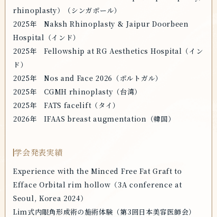
rhinoplasty）（シンガポール）
2025年 Naksh Rhinoplasty & Jaipur Doorbeen
Hospital（インド）
2025年 Fellowship at RG Aesthetics Hospital（イン
ド）
2025年 Nos and Face 2026（ポルトガル）
2025年 CGMH rhinoplasty（台湾）
2025年 FATS facelift（タイ）
2026年 IFAAS breast augmentation（韓国）
学会発表実績
Experience with the Minced Free Fat Graft to
Efface Orbital rim hollow（3A conference at
Seoul, Korea 2024）
Lim式内眼角形成術の施術体験（第3回日本美容医師会）