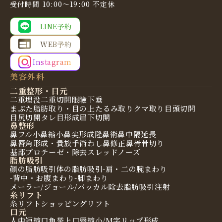
受付時間 10:00〜19:00 不定休
LINE予約
WEB予約
Instagram
美容外科
二重整形・目元
二重埋没
二重切開
眼瞼下垂
まぶた脂肪取り・目の上たるみ取り
クマ取り
目頭切開
目尻切開
タレ目形成
眉下切開
鼻整形
鼻フル
小鼻縮小
鼻尖形成
隆鼻術
鼻中隔延長
鼻唇角形成・貴族手術
わし鼻修正
鼻骨骨切り
基部プロテーゼ・除去
スレッドノーズ
脂肪吸引
顔の脂肪吸引
体の脂肪吸引
-肩・二の腕まわり
-背中・お腹まわり
-脚まわり
メーラー/ジョール/バッカル除去
脂肪吸引注射
糸リフト
糸リフト
ショッピングリフト
口元
人中短縮
口角挙上
口唇縮小/M字リップ形成