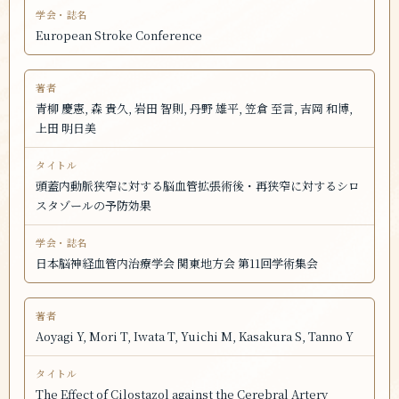
European Stroke Conference
青柳 慶憲, 森 貴久, 岩田 智則, 丹野 雄平, 笠倉 至言, 吉岡 和博,
上田 明日美
頭蓋内動脈狭窄に対する脳血管拡張術後・再狭窄に対するシロ
スタゾールの予防効果
日本脳神経血管内治療学会 関東地方会 第11回学術集会
Aoyagi Y, Mori T, Iwata T, Yuichi M, Kasakura S, Tanno Y
The Effect of Cilostazol against the Cerebral Artery