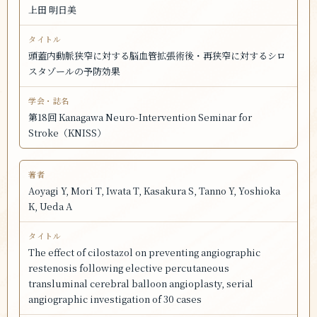
上田 明日美
頭蓋内動脈狭窄に対する脳血管拡張術後・再狭窄に対するシロ
スタゾールの予防効果
第18回 Kanagawa Neuro-Intervention Seminar for
Stroke（KNISS）
Aoyagi Y, Mori T, Iwata T, Kasakura S, Tanno Y, Yoshioka
K, Ueda A
The effect of cilostazol on preventing angiographic
restenosis following elective percutaneous
transluminal cerebral balloon angioplasty, serial
angiographic investigation of 30 cases