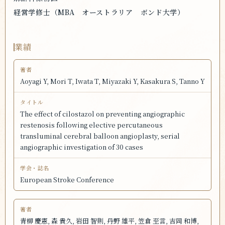
経営学修士（MBA オーストラリア ボンド大学）
業績
Aoyagi Y, Mori T, Iwata T, Miyazaki Y, Kasakura S, Tanno Y
The effect of cilostazol on preventing angiographic
restenosis following elective percutaneous
transluminal cerebral balloon angioplasty, serial
angiographic investigation of 30 cases
European Stroke Conference
青柳 慶憲, 森 貴久, 岩田 智則, 丹野 雄平, 笠倉 至言, 吉岡 和博,