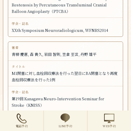
Restenosis by Percutaneous Transluminal Cranial
Balloon Angioplasty（PTCBA）
XXth Symposium Neuroradiologicum, WFNRS2014
青柳 慶憲, 森 貴久, 岩田 智則, 笠倉 至言, 丹野 雄平
M1閉塞に対し血栓回収療法を行った翌日にBA閉塞となり再度
血栓回収療法を行った1例
第19回 Kanagawa Neuro-Intervention Seminar for
Stroke（KNISS）
電話予約
LINE予約
WEB予約
青柳 慶憲