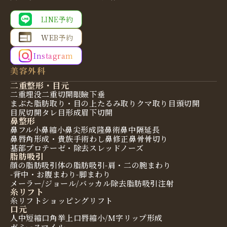
LINE予約
WEB予約
Instagram
美容外科
二重整形・目元
二重埋没
二重切開
眼瞼下垂
まぶた脂肪取り・目の上たるみ取り
クマ取り
目頭切開
目尻切開
タレ目形成
眉下切開
鼻整形
鼻フル
小鼻縮小
鼻尖形成
隆鼻術
鼻中隔延長
鼻唇角形成・貴族手術
わし鼻修正
鼻骨骨切り
基部プロテーゼ・除去
スレッドノーズ
脂肪吸引
顔の脂肪吸引
体の脂肪吸引
-肩・二の腕まわり
-背中・お腹まわり
-脚まわり
メーラー/ジョール/バッカル除去
脂肪吸引注射
糸リフト
糸リフト
ショッピングリフト
口元
人中短縮
口角挙上
口唇縮小/M字リップ形成
ガミースマイル