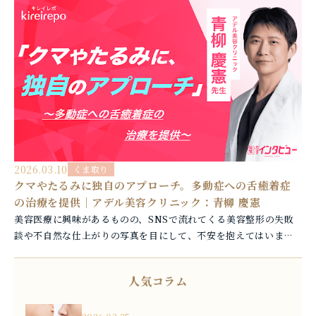
2026.03.10
くま取り
クマやたるみに独自のアプローチ。多動症への舌癒着症
の治療を提供｜アデル美容クリニック：青柳 慶憲
美容医療に興味があるものの、SNSで流れてくる美容整形の失敗
談や不自然な仕上がりの写真を目にして、不安を抱えてはいませ
ん...
人気コラム