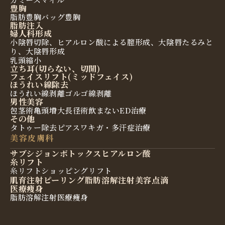
豊胸
脂肪豊胸
バッグ豊胸
脂肪注入
婦人科形成
小陰唇切除、ヒアルロン酸による膣形成、大陰唇たるみと
り、大陰唇形成
乳頭縮小
立ち耳(切らない、切開)
フェイスリフト(ミッドフェイス)
ほうれい線除去
ほうれい線剥離
ゴルゴ線剥離
男性美容
包茎術
亀頭増大
長径術
飲まないED治療
その他
タトゥー除去
ピアス
ワキガ・多汗症治療
美容皮膚科
サブシジョン
ボトックス
ヒアルロン酸
糸リフト
糸リフト
ショッピングリフト
肌育注射
ピーリング
脂肪溶解注射
美容点滴
医療痩身
脂肪溶解注射
医療痩身