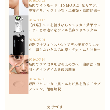
2026.03.25
姫路でインモード（INMODE）ならアデル
美容クリニック｜小顔・二重顎・脂肪除去を
叶える
2026.03.17
【姫路】シミを消すならルメッカ！効果やレ
ーザーとの違いをアデル美容クリニックが解
説
2026.05.01
姫路でモフィウス8ならアデル美容クリニッ
ク｜切らないたるみ治療・毛穴・ニキビ跡を
改善
2026.03.14
姫路でクマ取りをお考えの方へ｜治療法・費
用・ダウンタイムを徹底解説
2026.04.09
姫路でクレーター肌・ニキビ跡を治す「サブ
シジョン」徹底解説
カテゴリ