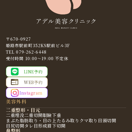
〒670-0927
姫路市駅前町352KS駅前ビル3F
TEL 079-262-6448
受付時間 10:00〜19:00 不定休
LINE予約
WEB予約
Instagram
美容外科
二重整形・目元
二重埋没
二重切開
眼瞼下垂
まぶた脂肪取り・目の上たるみ取り
クマ取り
目頭切開
目尻切開
タレ目形成
眉下切開
鼻整形