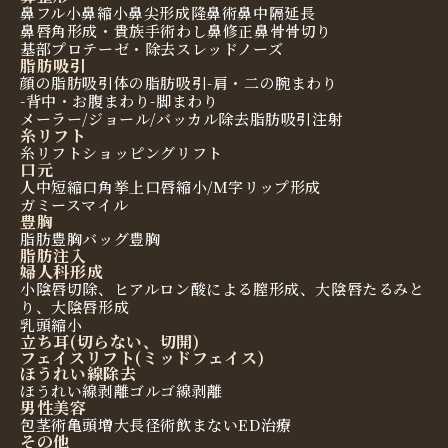
鼻フル
小鼻縮小
鼻尖形成
隆鼻術
鼻中隔延長
鼻唇角形成・貴族手術
わし鼻修正
鼻骨骨切り
基部プロテーゼ・除去
スレッドノーズ
脂肪吸引
顔の脂肪吸引
体の脂肪吸引
-肩・二の腕まわり
-背中・お腹まわり
-脚まわり
メーラー/ジョール/バッカル除去
脂肪吸引注射
糸リフト
糸リフト
ショッピングリフト
口元
人中短縮
口角挙上
口唇縮小/M字リップ形成
ガミースマイル
豊胸
脂肪豊胸
バッグ豊胸
脂肪注入
婦人科形成
小陰唇切除、ヒアルロン酸による膣形成、大陰唇たるみと
り、大陰唇形成
乳頭縮小
立ち耳(切らない、切開)
フェイスリフト(ミッドフェイス)
ほうれい線除去
ほうれい線剥離
ゴルゴ線剥離
男性美容
包茎術
亀頭増大
長径術
飲まないED治療
その他